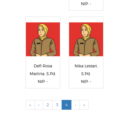
NIP: -
Defi Rosa
Nika Lestari,
Marlina, S.Pd.
S.Pd.
NIP: -
NIP: -
«
‹
2
3
4
›
»