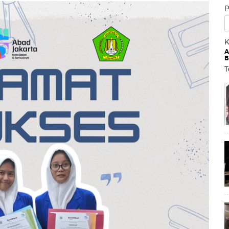
P
K
A
B
T